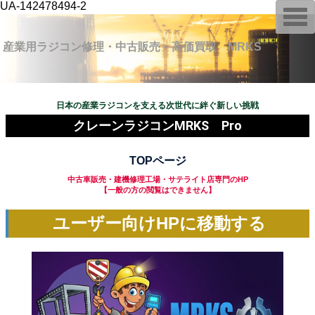
UA-142478494-2
T
o
g
g
産業用ラジコン修理・中古販売・高価買取 MRKS
l
e
n
a
v
日本の産業ラジコンを支える次世代に絆ぐ新しい挑戦
i
g
クレーンラジコンMRKS Pro
a
t
i
TOPページ
o
n
中古車販売・建機修理工場・サテライト店専門のHP
【一般の方の閲覧はできません】
ユーザー向けHPに移動する