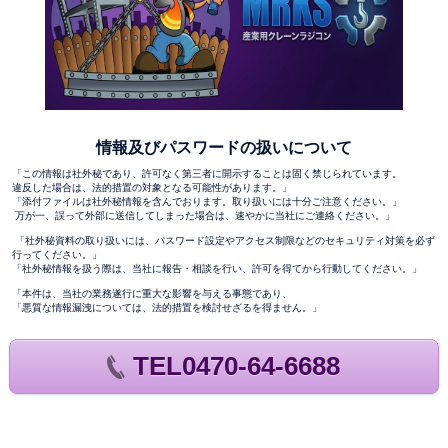
情報及びパスワードの扱いについて
「この情報は社外秘であり、許可なく第三者に開示することは固く禁じられています。
違反した場合は、法的措置の対象となる可能性があります。」
「添付ファイルは社外秘情報を含んでおります。取り扱いには十分ご注意ください。」
万が一、誤って外部に送信してしまった場合は、速やかに当社にご連絡ください。」
「社外秘資料の取り扱いには、パスワード設定やアクセス制限などのセキュリティ対策を必ず
行ってください。」
「社外秘情報を扱う際は、当社に報告・相談を行い、許可を得てから行動してください。」
「本件は、当社の業務遂行に重大な影響を与える事態であり、
「悪質な情報漏洩については、法的措置を検討せざるを得ません。」
TEL0470-64-6688