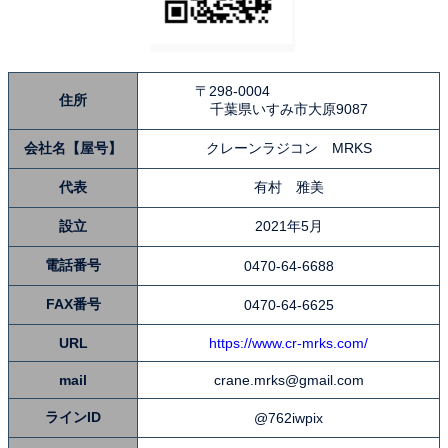
〒298-0004
住所
千葉県いすみ市大原9087
会社名【屋号】
クレーンラジコン MRKS
代表
有村 雅美
設立
2021年5月
電話番号
0470-64-6688
FAX番号
0470-64-6625
URL
https://www.cr-mrks.com/
mail
crane.mrks@gmail.com
ラインID
@762iwpix