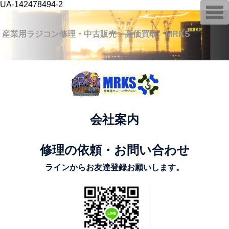
UA-142478494-2
T
o
g
g
産業用ラジコン修理・中古販売・高価買取 MRKS
l
e
n
a
v
i
g
a
t
i
o
会社案内
n
修理の依頼・お問い合わせ
ラインからお友達登録お願いします。