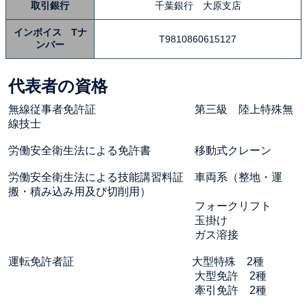
取引銀行
千葉銀行 大原支店
インボイス Tナ
T9810860615127
ンバー
代表者の資格
無線従事者免許証 第三級 陸上特殊無
線技士
労働安全衛生法による免許書 移動式クレーン
労働安全衛生法による技能講習料証 車両系（整地・運
搬・積み込み用及び切削用）
フォークリフト
玉掛け
ガス溶接
運転免許者証 大型特殊 2種
大型免許 2種
牽引免許 2種