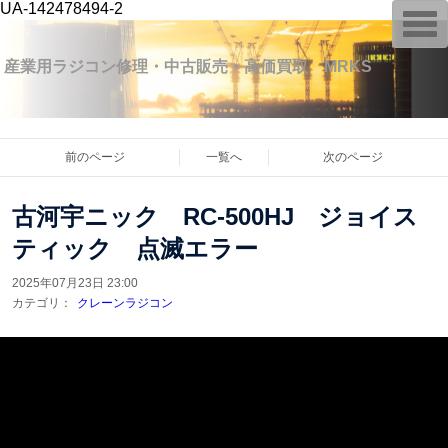
UA-142478494-2
T
o
g
g
産業用ラジコン修理・中古販売・高価買取 MRKS
l
e
n
a
v
i
前のページ
一覧へ
次のページ
g
a
t
古河宇ニック RC-500HJ ジョイス
i
o
ティック 点滅エラー
n
2025年07月23日 23:00
カテゴリ：
クレーンラジコン