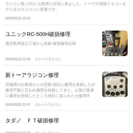
ラジコン取り付け 山形県に出張に来ました。トーアの有線リモコンを
デジタルラジコンに変更です。
2025/05/12 15:02
ユニックRC-500H破損修理
鹿児島県協力工場から依頼 破損修理点検
2025/05/10 12:40
クレーンラジコン
新トーアラジコン修理
宮城県のお客様からの悲願 他社に修理を依頼したが
修理不能と言われ修理を依頼してきた。山形の業者
に修理を依頼したところ他社に送られたが修理不
能...
2025/05/02 21:47
クレーンラジコン
タダノ ＦＴ破損修理