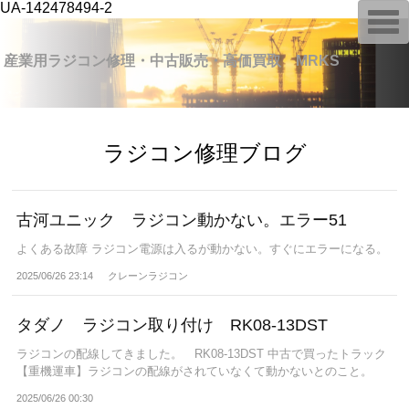
UA-142478494-2
T
o
g
g
産業用ラジコン修理・中古販売・高価買取 MRKS
l
e
n
a
v
i
ラジコン修理ブログ
g
a
t
i
o
古河ユニック ラジコン動かない。エラー51
n
よくある故障 ラジコン電源は入るが動かない。すぐにエラーになる。
2025/06/26 23:14
クレーンラジコン
タダノ ラジコン取り付け RK08-13DST
ラジコンの配線してきました。 RK08-13DST 中古で買ったトラック
【重機運車】ラジコンの配線がされていなくて動かないとのこと。
2025/06/26 00:30